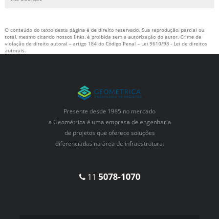
O conteúdo do texto desta página é de direito reservado. Sua reprodução, parcial ou
total, mesmo citando nossos links, é proibida sem a autorização do autor. Crime de
violação de direito autoral – artigo 184 do Código Penal –
Lei 9610/98 - Lei de direitos
autorais
.
Presente desde 1985 no mercado
a Geométrica é uma empresa de engenharia
de projetos que oferece soluções
diferenciadas na área de infraestrutura.
5078-1070
11