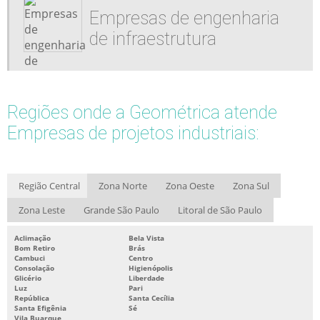
Empresas de engenharia
de infraestrutura
Regiões onde a Geométrica atende
Empresas de projetos industriais:
Região Central
Zona Norte
Zona Oeste
Zona Sul
Zona Leste
Grande São Paulo
Litoral de São Paulo
Aclimação
Bela Vista
Bom Retiro
Brás
Cambuci
Centro
Consolação
Higienópolis
Glicério
Liberdade
Luz
Pari
República
Santa Cecília
Santa Efigênia
Sé
Vila Buarque