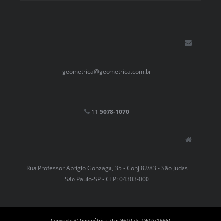
geometrica@geometrica.com.br
11
5078-1070
Rua Professor Aprígio Gonzaga, 35 - Conj 82/83 - São Judas
São Paulo-SP - CEP: 04303-000
Copyright © Geométrica. (Lei 9610 de 19/02/1998)