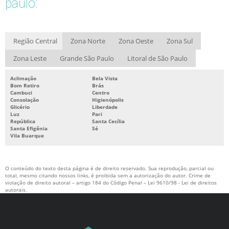
paulo:
Região Central
Zona Norte
Zona Oeste
Zona Sul
Zona Leste
Grande São Paulo
Litoral de São Paulo
Aclimação
Bela Vista
Bom Retiro
Brás
Cambuci
Centro
Consolação
Higienópolis
Glicério
Liberdade
Luz
Pari
República
Santa Cecília
Santa Efigênia
Sé
Vila Buarque
O conteúdo do texto desta página é de direito reservado. Sua reprodução, parcial ou
total, mesmo citando nossos links, é proibida sem a autorização do autor. Crime de
violação de direito autoral – artigo 184 do Código Penal –
Lei 9610/98 - Lei de direitos
autorais
.