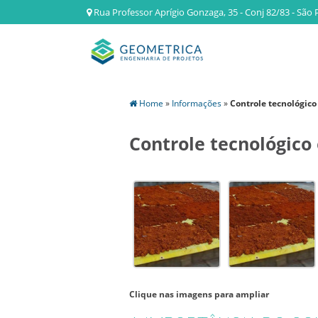
Rua Professor Aprígio Gonzaga, 35 - Conj 82/83 - São 
Home
»
Informações
»
Controle tecnológic
Controle tecnológico
Clique nas imagens para ampliar