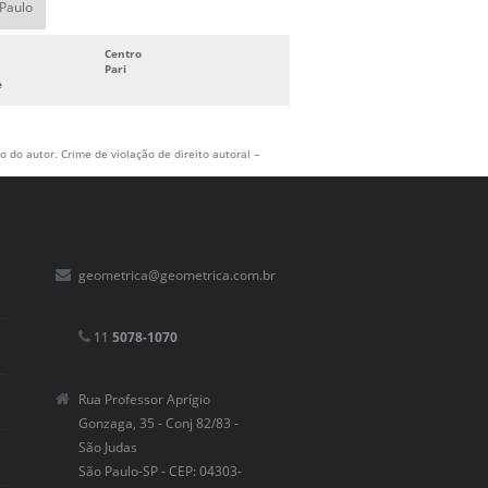
 Paulo
Centro
Pari
e
 do autor. Crime de violação de direito autoral –
geometrica@geometrica.com.br
11
5078-1070
Rua Professor Aprígio
Gonzaga, 35 - Conj 82/83 -
São Judas
São Paulo-SP - CEP: 04303-