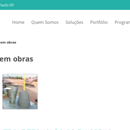
Paulo-SP
Home
Quem Somos
Soluções
Portfólio
Program
o em obras
 em obras