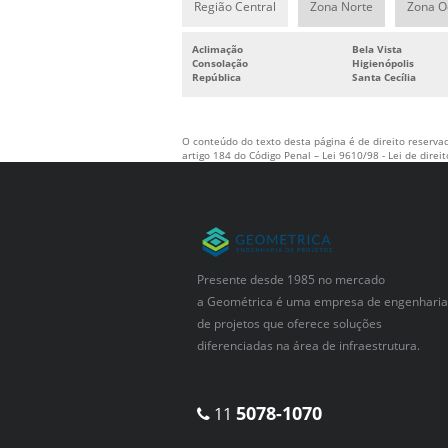
Região Central
Zona Norte
Zona O
Aclimação
Bela Vista
Consolação
Higienópolis
República
Santa Cecília
O conteúdo do texto desta página é de direito reservad
artigo 184 do Código Penal –
Lei 9610/98 - Lei de direi
Presente desde 1985 no mercado
a Geométrica é uma empresa de engenharia
de projetos que oferece soluções
diferenciadas na área de infraestrutura.
5078-1070
11