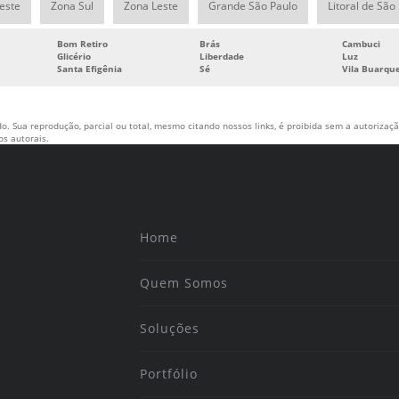
este
Zona Sul
Zona Leste
Grande São Paulo
Litoral de São
Bom Retiro
Brás
Cambuci
Glicério
Liberdade
Luz
Santa Efigênia
Sé
Vila Buarqu
o. Sua reprodução, parcial ou total, mesmo citando nossos links, é proibida sem a autorização
tos autorais
.
Home
Quem Somos
Soluções
Portfólio