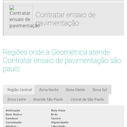
Contratar ensaio de
pavimentação
Regiões onde a Geométrica atende
Contratar ensaio de pavimentação são
paulo:
Região Central
Zona Norte
Zona Oeste
Zona Sul
Zona Leste
Grande São Paulo
Litoral de São Paulo
Aclimação
Bela Vista
Bom Retiro
Brás
Cambuci
Centro
Consolação
Higienópolis
Glicério
Liberdade