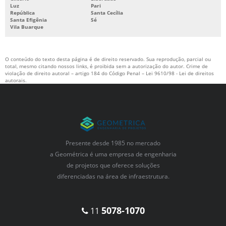
Luz
Pari
República
Santa Cecília
Santa Efigênia
Sé
Vila Buarque
O conteúdo do texto desta página é de direito reservado. Sua reprodução, parcial ou
total, mesmo citando nossos links, é proibida sem a autorização do autor. Crime de
violação de direito autoral – artigo 184 do Código Penal –
Lei 9610/98 - Lei de direitos
autorais
.
Presente desde 1985 no mercado
a Geométrica é uma empresa de engenharia
de projetos que oferece soluções
diferenciadas na área de infraestrutura.
5078-1070
11