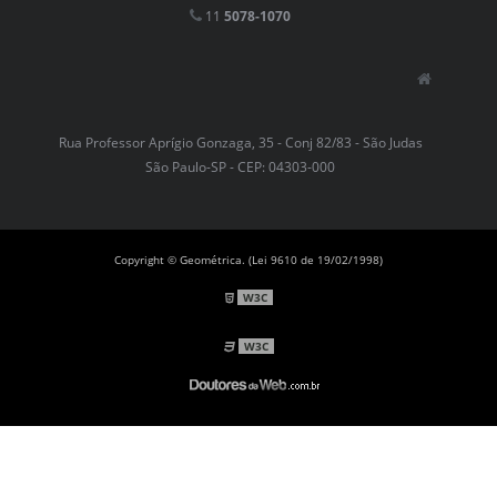
11
5078-1070
Rua Professor Aprígio Gonzaga, 35 - Conj 82/83 - São Judas
São Paulo-SP - CEP: 04303-000
Copyright © Geométrica. (Lei 9610 de 19/02/1998)
W3C
W3C