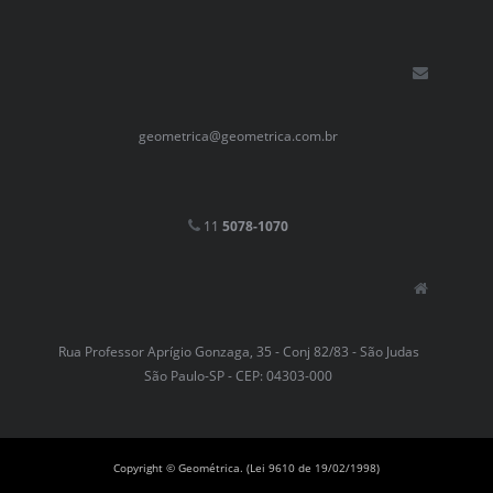
geometrica@geometrica.com.br
11
5078-1070
Rua Professor Aprígio Gonzaga, 35 - Conj 82/83 - São Judas
São Paulo-SP - CEP: 04303-000
Copyright © Geométrica. (Lei 9610 de 19/02/1998)