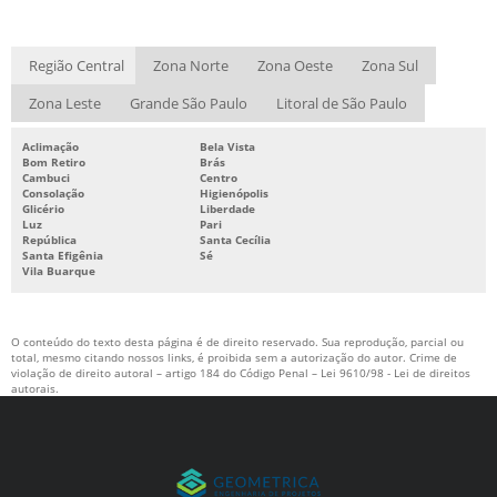
Região Central
Zona Norte
Zona Oeste
Zona Sul
Zona Leste
Grande São Paulo
Litoral de São Paulo
Aclimação
Bela Vista
Bom Retiro
Brás
Cambuci
Centro
Consolação
Higienópolis
Glicério
Liberdade
Luz
Pari
República
Santa Cecília
Santa Efigênia
Sé
Vila Buarque
O conteúdo do texto desta página é de direito reservado. Sua reprodução, parcial ou
total, mesmo citando nossos links, é proibida sem a autorização do autor. Crime de
violação de direito autoral – artigo 184 do Código Penal –
Lei 9610/98 - Lei de direitos
autorais
.