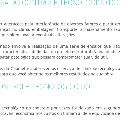
CIA DO CONTROLE TECNOLÓGICO DO
 alterações pela interferência de diversos fatores a partir do
anças no clima, embalagem, transporte, armazenamento são
s permitem avaliar eventuais alterações.
nado envolve a realização de uma série de ensaios que irão
s características definidas no projeto estrutural. A finalidade é
vitar patologias que possam comprometer sua vida útil.
nós da Geométrica oferecemos o serviço de
controle tecnológico
para que você obtenha os melhores resultados na sua obra.
CONTROLE TECNOLÓGICO DO
e tecnológico do concreto
por vezes foi deixado em segundo
uscavam economia nos custos ou tinham a ideia equivocada de