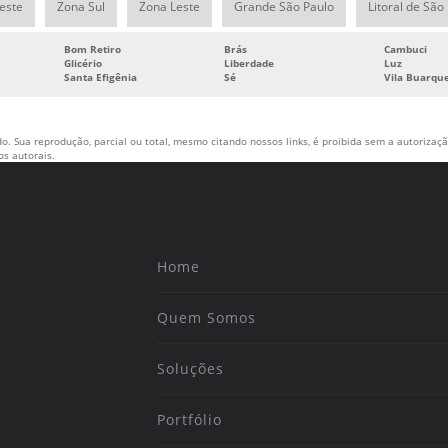
este
Zona Sul
Zona Leste
Grande São Paulo
Litoral de São
Bom Retiro
Brás
Cambuci
Glicério
Liberdade
Luz
Santa Efigênia
Sé
Vila Buarqu
o. Sua reprodução, parcial ou total, mesmo citando nossos links, é proibida sem a autorização
tos autorais
.
Home
Quem Somos
Soluções
Portfólio