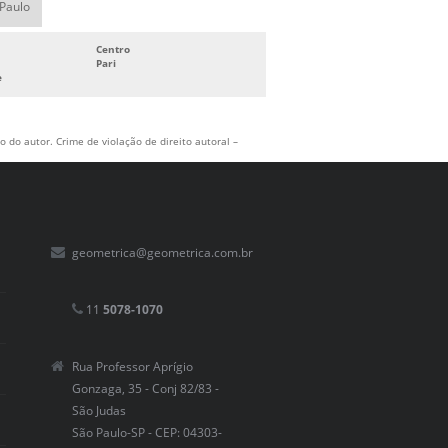
 Paulo
Centro
Pari
e
 do autor. Crime de violação de direito autoral –
geometrica@geometrica.com.br
11
5078-1070
Rua Professor Aprígio
Gonzaga, 35 - Conj 82/83 -
São Judas
São Paulo-SP - CEP: 04303-