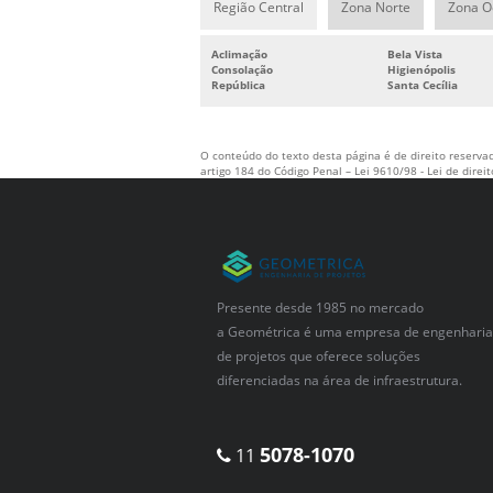
Região Central
Zona Norte
Zona O
Aclimação
Bela Vista
Consolação
Higienópolis
República
Santa Cecília
O conteúdo do texto desta página é de direito reservad
artigo 184 do Código Penal –
Lei 9610/98 - Lei de direi
Presente desde 1985 no mercado
a Geométrica é uma empresa de engenharia
de projetos que oferece soluções
diferenciadas na área de infraestrutura.
5078-1070
11